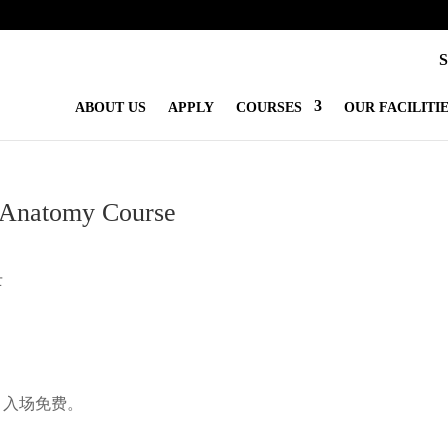
ABOUT US
APPLY
COURSES
OUR FACILITI
 Anatomy Course
士
。入场免费。