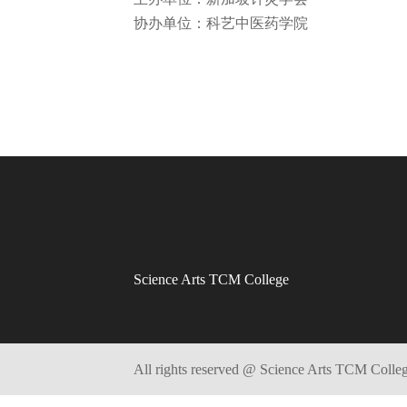
协办单位：科艺中医药学院
volume pills 2019 Recognition
do
male enhancement pills work
is
the best male enhancement best
Science Arts TCM College
male enlargement pills best do
male enhancement pills work
penis
male enhancement pills that
All rights reserved @ Science Arts TCM Colle
work
enlargement pills in male
pills do male enhancement pills