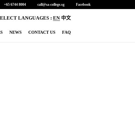
+65 6744 8004
call@sa-college.sg
Facebook
SELECT LANGUAGES :
EN
中文
ES
NEWS
CONTACT US
FAQ